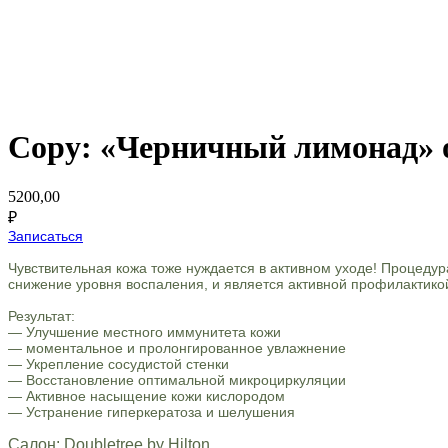
Copy: «Черничный лимонад» 
5200,00
₽
Записаться
Чувствительная кожа тоже нуждается в активном уходе! Процеду
снижение уровня воспаления, и является активной профилактико
Результат:
— Улучшение местного иммунитета кожи
— моментальное и пролонгированное увлажнение
— Укрепление сосудистой стенки
— Восстановление оптимальной микроциркуляции
— Активное насыщение кожи кислородом
— Устранение гиперкератоза и шелушения
Салон: Doubletree by Hilton