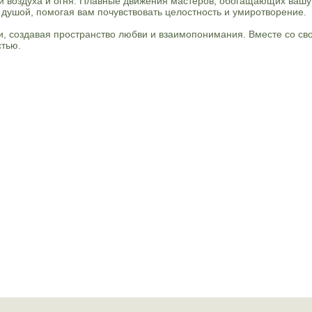
 воздуха и огня. Плавные движения мастеров, обогащающих вашу
 душой, помогая вам почувствовать целостность и умиротворение.
и, создавая пространство любви и взаимопонимания. Вместе со с
стью.