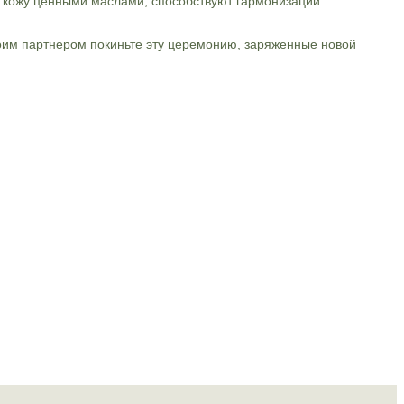
 кожу ценными маслами, способствуют гармонизации
воим партнером покиньте эту церемонию, заряженные новой