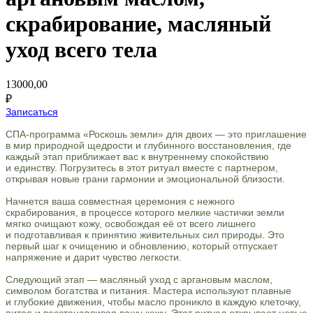
скрабирование, масляный
уход всего тела
13000,00
₽
Записаться
СПА-программа «Роскошь земли» для двоих — это приглашение
в мир природной щедрости и глубинного восстановления, где
каждый этап приближает вас к внутреннему спокойствию
и единству. Погрузитесь в этот ритуал вместе с партнером,
открывая новые грани гармонии и эмоциональной близости.
Начнется ваша совместная церемония с нежного
скрабирования, в процессе которого мелкие частички земли
мягко очищают кожу, освобождая её от всего лишнего
и подготавливая к принятию живительных сил природы. Это
первый шаг к очищению и обновлению, который отпускает
напряжение и дарит чувство легкости.
Следующий этап — масляный уход с аргановым маслом,
символом богатства и питания. Мастера используют плавные
и глубокие движения, чтобы масло проникло в каждую клеточку,
питая и восстанавливая вашу кожу. Этот ритуал открывает новые