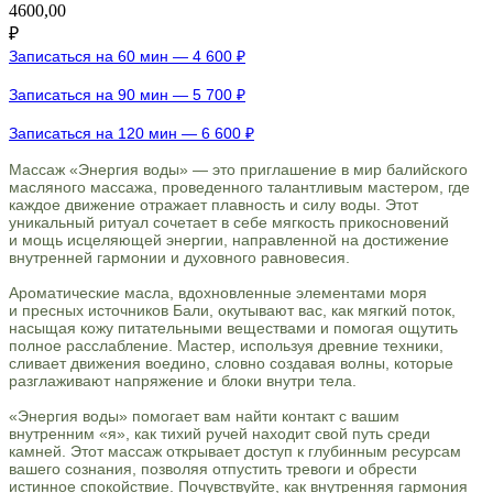
4600,00
₽
Записаться на 60 мин — 4 600 ₽
Записаться на 90 мин — 5 700 ₽
Записаться на 120 мин — 6 600 ₽
Массаж «Энергия воды» — это приглашение в мир балийского
масляного массажа, проведенного талантливым мастером, где
каждое движение отражает плавность и силу воды. Этот
уникальный ритуал сочетает в себе мягкость прикосновений
и мощь исцеляющей энергии, направленной на достижение
внутренней гармонии и духовного равновесия.
Ароматические масла, вдохновленные элементами моря
и пресных источников Бали, окутывают вас, как мягкий поток,
насыщая кожу питательными веществами и помогая ощутить
полное расслабление. Мастер, используя древние техники,
сливает движения воедино, словно создавая волны, которые
разглаживают напряжение и блоки внутри тела.
«Энергия воды» помогает вам найти контакт с вашим
внутренним «я», как тихий ручей находит свой путь среди
камней. Этот массаж открывает доступ к глубинным ресурсам
вашего сознания, позволяя отпустить тревоги и обрести
истинное спокойствие. Почувствуйте, как внутренняя гармония