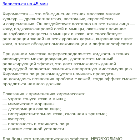
Записаться на 45 мин
Хиромассаж — это объединение техник массажа многих
культур — древнеегипетских, восточных, европейских
и современных. Он воздействует поэтапно на все ткани лица —
кожу, подкожно-жировой слой и мышцы, оказывает влияние
на глубокие процессы в мышцах и коже, что способствует
регенерации тканей на всех уровнях дермы, выравнивает цвет
кожи, а также обладает омолаживающим и лифтинг эффектом.
При данном массаже перераспределяется жидкость в тканях,
активируется микроциркуляция, достигается мощный
релаксирующий эффект, это дает возможность данной
процедурой полностью заменить аппаратную миостимуляцию.
Хиромассаж лица рекомендуется начинать проводить,
не дожидаясь появления проблем с кожей, тогда эффект сможет
продлиться намного дольше.
Показания к применению хиромассажа:
— утрата тонуса кожи и мышц;
— мимические морщины;
— деформация овала лица;
— гиперчувствительная кожа, склонная к эритеме;
— купероз;
— пастозность и отечность лица;
— снятие сезонной усталости.
Для большего терапевтического эффекта, НЕОБХОДИМО