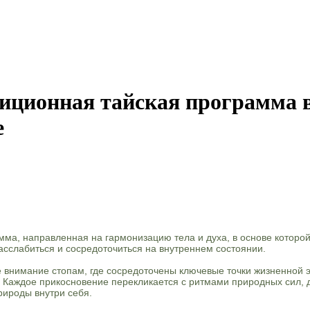
иционная тайская программа в
е
мма, направленная на гармонизацию тела и духа, в основе котор
асслабиться и сосредоточиться на внутреннем состоянии.
 внимание стопам, где сосредоточены ключевые точки жизненной э
й. Каждое прикосновение перекликается с ритмами природных сил,
рироды внутри себя.