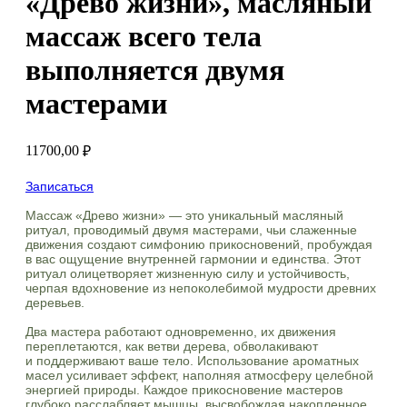
«Древо жизни», масляный
массаж всего тела
выполняется двумя
мастерами
11700,00
₽
Записаться
Массаж «Древо жизни» — это уникальный масляный
ритуал, проводимый двумя мастерами, чьи слаженные
движения создают симфонию прикосновений, пробуждая
в вас ощущение внутренней гармонии и единства. Этот
ритуал олицетворяет жизненную силу и устойчивость,
черпая вдохновение из непоколебимой мудрости древних
деревьев.
Два мастера работают одновременно, их движения
переплетаются, как ветви дерева, обволакивают
и поддерживают ваше тело. Использование ароматных
масел усиливает эффект, наполняя атмосферу целебной
энергией природы. Каждое прикосновение мастеров
глубоко расслабляет мышцы, высвобождая накопленное