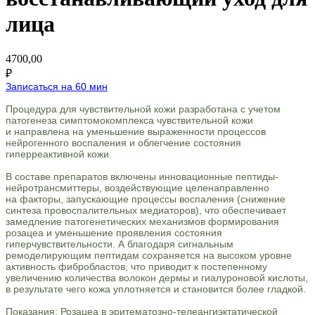
лица
4700,00
₽
Записаться на 60 мин
Процедура для чувствительной кожи разработана с учетом
патогенеза симптомокомплекса чувствительной кожи
и направлена на уменьшение выраженности процессов
нейрогенного воспаления и облегчение состояния
гиперреактивной кожи.
В составе препаратов включены инновационные пептиды-
нейротрансмиттеры, воздействующие целенаправленно
на факторы, запускающие процессы воспаления (снижение
синтеза провоспалительных медиаторов), что обеспечивает
замедление патогенетических механизмов формирования
розацеа и уменьшение проявления состояния
гиперчувствительности. А благодаря сигнальным
ремоделирующим пептидам сохраняется на высоком уровне
активность фибробластов, что приводит к постепенному
увеличению количества волокон дермы и гиалуроновой кислоты,
в результате чего кожа уплотняется и становится более гладкой.
Показания: Розацеа в эритематозно-телеангиэктатической