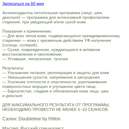
Записаться на 60 мин
Антиоксидантна питательная программа (лицо, шея,
декольте) — программа для интенсивной профилактики
старения, при увядающей и/или сухой коже.
Показания к применению:
— Для всех типов кожи, подвергающихся преждевременному
старению — кожа с чрезменым действием УФ-излучения
(солнце, солярий);
— Сухая, поврежденная, нуждающаяся в активном
восстановлении и омоложении;
— Уставшая, гипоксичная, тусклая
Результаты:
— Улучшение питания, регенерации и защиты для кожи
— Уменьшение сухости, напряжения и шелушения
— Усиление плотности и эластичности, разглаживание
поверхностных морщин и улучшение цвета лица;
— Бархатистая, гладкая и обновленная кожа лица, шеи
и декольте
ДЛЯ МАКСИМАЛЬНОГО РЕЗУЛЬТАТА ОТ ПРОГРАММЫ,
НЕОБХОДИМО ПРОВЕСТИ НЕ МЕНЕЕ 5−10 СЕАНСОВ
Салон: Doubletree by Hilton
Мастер: Русский специалист