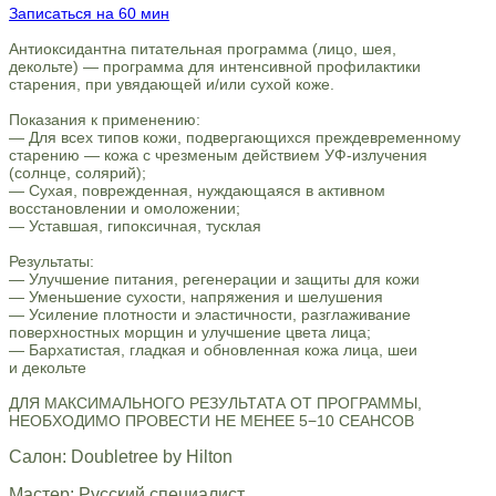
Записаться на 60 мин
Антиоксидантна питательная программа (лицо, шея,
декольте) — программа для интенсивной профилактики
старения, при увядающей и/или сухой коже.
Показания к применению:
— Для всех типов кожи, подвергающихся преждевременному
старению — кожа с чрезменым действием УФ-излучения
(солнце, солярий);
— Сухая, поврежденная, нуждающаяся в активном
восстановлении и омоложении;
— Уставшая, гипоксичная, тусклая
Результаты:
— Улучшение питания, регенерации и защиты для кожи
— Уменьшение сухости, напряжения и шелушения
— Усиление плотности и эластичности, разглаживание
поверхностных морщин и улучшение цвета лица;
— Бархатистая, гладкая и обновленная кожа лица, шеи
и декольте
ДЛЯ МАКСИМАЛЬНОГО РЕЗУЛЬТАТА ОТ ПРОГРАММЫ,
НЕОБХОДИМО ПРОВЕСТИ НЕ МЕНЕЕ 5−10 СЕАНСОВ
Салон: Doubletree by Hilton
Мастер: Русский специалист