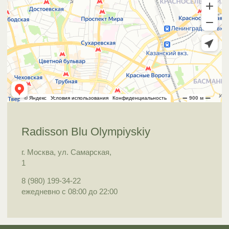
Radisson Blu Olympiyskiy
г. Москва, ул. Самарская,
1
8 (980) 199-34-22
ежедневно с 08:00 до 22:00
Документация
BALI
Политика обработки
Umalas
персональных данных
Апарт-комплекс Valo
Береста Парк Отель
Doubletree by Hilton
Парк-отель Хвоя
Томь Ривер Плаза
SPA THE ELEMENTS
Umalas