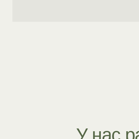
У нас ра
из Таи