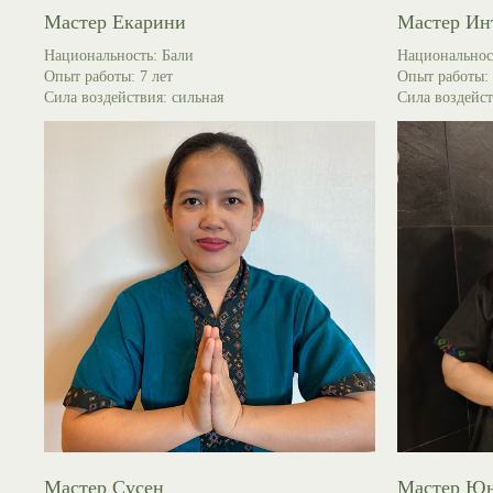
Мастер Екарини
Мастер Ин
Национальность: Бали
Национальнос
Опыт работы: 7 лет
Опыт работы: 
Сила воздействия: сильная
Сила воздейст
( КОНТАКТЫ )
Ждём вас в салоне
Парк-отель Хвоя
Мастер Сусен
Мастер Ю