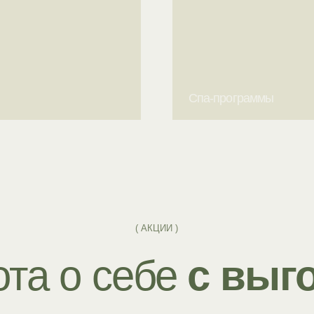
( АКЦИИ )
а о себе
с выгодо