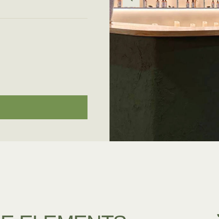
 ELEMENTS — уютный
оаз
 и баланса
, где вы сможе
погрузиться