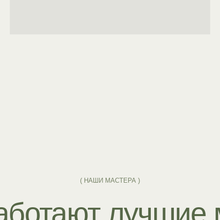
( НАШИ МАСТЕРА )
ботают лучшие мас
ланда и Индонез