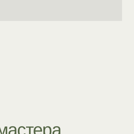
тера
ии