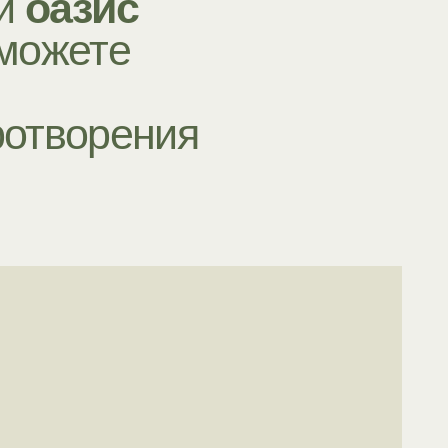
рения