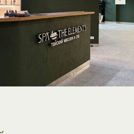
ис
те