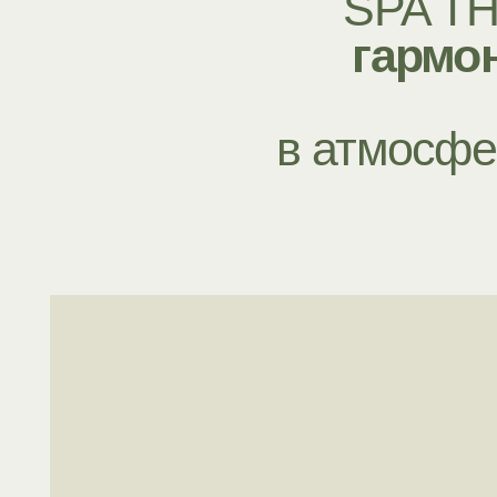
в атмосферу
Наши
расс
Массажи